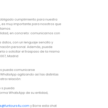
 obligado cumplimiento para nuestra
o, es muy importante para nosotros que
itamos.
nalidad, en concreto: comunicarnos con
 datos, con un lenguaje sencillo y
ormación personal. Además, puede
rla o solicitar el traspaso de la misma
28007, Madrid
ajes pueda comunicarse
WhatsApp agilizando así las distintas
stra relación:
je s pueda
aforma WhatsApp de su entidad,
as@funtours4u.com
y Borre esta chat