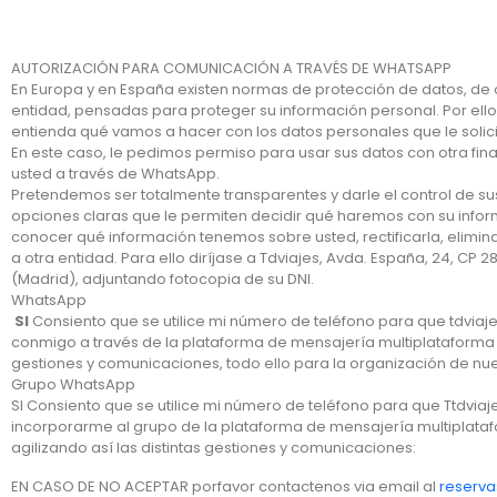
AUTORIZACIÓN PARA COMUNICACIÓN A TRAVÉS DE WHATSAPP
En Europa y en España existen normas de protección de datos, de
entidad, pensadas para proteger su información personal. Por ell
entienda qué vamos a hacer con los datos personales que le solic
En este caso, le pedimos permiso para usar sus datos con otra fi
usted a través de WhatsApp.
Pretendemos ser totalmente transparentes y darle el control de sus
opciones claras que le permiten decidir qué haremos con su inf
conocer qué información tenemos sobre usted, rectificarla, elimina
a otra entidad. Para ello diríjase a Tdviajes, Avda. España, 24, CP 
(Madrid), adjuntando fotocopia de su DNI.
WhatsApp
SI
Consiento que se utilice mi número de teléfono para que tdvi
conmigo a través de la plataforma de mensajería multiplataforma 
gestiones y comunicaciones, todo ello para la organización de nue
Grupo WhatsApp
SI Consiento que se utilice mi número de teléfono para que Ttdvia
incorporarme al grupo de la plataforma de mensajería multiplat
agilizando así las distintas gestiones y comunicaciones:
EN CASO DE NO ACEPTAR porfavor contactenos via email al
reserv