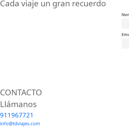
Cada viaje un gran recuerdo
No
Ema
CONTACTO
Llámanos
911967721
info@tdviajes.com