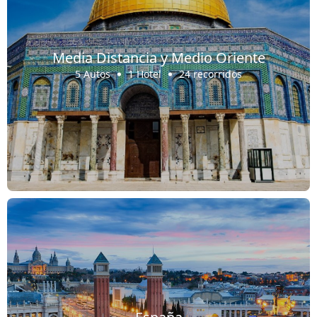
Media Distancia y Medio Oriente
5 Autos
1 Hotel
24 recorridos
España