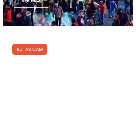
VER MÁS
RUTAS CAM
Rutas CAM 2026
Aprovecha las rutas culturales saliendo desde
Madrid. Desde €235
VER RUTAS