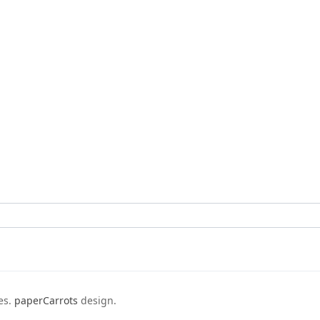
es.
paperCarrots
design.