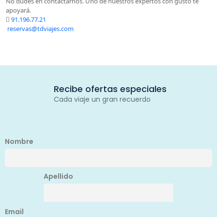
No dudes en contactarnos. Uno de nuestros expertos con gusto te
apoyará.
91.196.77.21
reservas@tdviajes.com
Recibe ofertas especiales
Cada viaje un gran recuerdo
Nombre
Apellido
Email