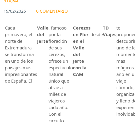
19/02/2026
0 COMENTARIO
Cada
Valle
, famoso
Cerezos
,
TD
te
primavera, el
del
por la
en Flor
desde
Viajes
propon
norte de
Jerte
floración
en el
descubri
Extremadura
de sus
Valle
uno de l
se transforma
cerezos,
del
moment
en uno de los
ofrece un
Jerte
más
paisajes más
espectáculo
con la
mágicos 
impresionantes
natural
CAM
año en u
de España. El
único que
viaje
atrae a
cómodo,
miles de
organiz
viajeros
y lleno d
cada año.
experien
Con el
inolvidab
circuito