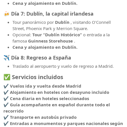
Cena y alojamiento en Dublín.
🍻
Día 7: Dublín, la capital irlandesa
Tour panorámico por
Dublín
, visitando O’Connell
Street, Phoenix Park y Merrion Square.
Opcional:
Tour “Dublín Histórico”
o entrada a la
famosa
Guinness Storehouse
.
Cena y alojamiento en Dublín.
✈️
Día 8: Regreso a España
Traslado al aeropuerto y vuelo de regreso a Madrid.
✅
Servicios incluidos
✔️
Vuelos ida y vuelta desde Madrid
✔️
Alojamiento en hoteles con desayuno incluido
✔️
Cena diaria en hoteles seleccionados
✔️
Guía acompañante en español durante todo el
recorrido
✔️
Transporte en autobús privado
✔️
Entradas a monumentos y parques nacionales según