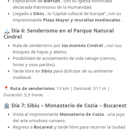
Exploración de
Biertan
, con su iglesia fortificada
declarada Patrimonio de la Humanidad.
Llegada a
Sibiu
, la “capital cultural de Europa”, con su
impresionante
Plaza Mayor y murallas medievales
.
🏔️
Día 6: Senderismo en el Parque Natural
Cindrel
Ruta de senderismo por
los montes Cindrel
, con sus
bosques de hayas y abetos.
Posibilidad de avistamiento de vida salvaje (ciervos,
linces y osos pardos).
Tarde libre en
Sibiu
para disfrutar de su ambiente
medieval.
📍
Ruta de senderismo:
13 km | Desnivel: 311 m |
Duración: 5,5 horas
🏛️
Día 7: Sibiu – Monasterio de Cozia – Bucarest
Visita al impresionante
Monasterio de Cozia
, una joya
del arte ortodoxo rumano.
Regreso a
Bucarest
y tarde libre para recorrer la ciudad