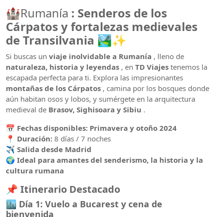
🏰Rumanía
: Senderos de los
Cárpatos y fortalezas medievales
de Transilvania
🏞️✨
Si buscas un
viaje inolvidable a Rumanía
, lleno de
naturaleza, historia y leyendas
, en
TD Viajes
tenemos la
escapada perfecta para ti. Explora las impresionantes
montañas de los Cárpatos
, camina por los bosques donde
aún habitan osos y lobos, y sumérgete en la arquitectura
medieval de
Brasov, Sighisoara y Sibiu
.
📅
Fechas disponibles: Primavera y otoño 2024
📍
Duración:
8 días / 7 noches
✈️
Salida desde Madrid
🌍
Ideal para amantes del senderismo, la historia y la
cultura rumana
📌
Itinerario Destacado
🏙️
Día 1: Vuelo a Bucarest y cena de
bienvenida