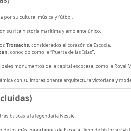
a por su cultura, música y fútbol.
con su rica historia marítima y ambiente único.
los
Trossachs
, considerados el corazón de Escocia.
ban
, conocido como la “Puerta de las Islas”.
cipales monumentos de la capital escocesa, como la Royal Mi
námica con su impresionante arquitectura victoriana y mod
ncluidas)
ras buscas a la legendaria Nessie.
 de los más importantes de Escocia, lleno de historia y vis