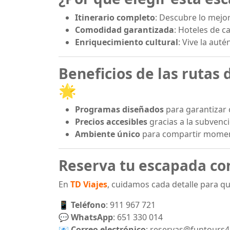
Itinerario completo
: Descubre lo mejor
Comodidad garantizada
: Hoteles de c
Enriquecimiento cultural
: Vive la aut
Beneficios de las rutas
🌟
Programas diseñados
para garantizar 
Precios accesibles
gracias a la subvenc
Ambiente único
para compartir moment
Reserva tu escapada con
En
TD Viajes
, cuidamos cada detalle para qu
📱
Teléfono
: 911 967 721
💬
WhatsApp
: 651 330 014
📧
Correo electrónico
:
reservas@funtours