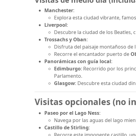
Manchester
:
Explora esta ciudad vibrante, famos
Liverpool
:
Descubre la ciudad de los Beatles, 
Trossachs y Oban
:
Disfruta del paisaje montañoso de 
Recorre el encantador puerto de
O
Panorámicas con guía local
:
Edimburgo
: Recorrido por los prin
Parlamento.
Glasgow
: Descubre esta ciudad di
Visitas opcionales (no i
Paseo por el Lago Ness
:
Navega por las aguas del lago mient
Castillo de Stirling
:
Recorre este imponente castillo, uno