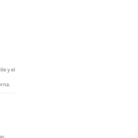
le y el
erna.
tas