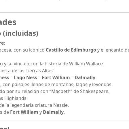
ades
 (incluidas)
re
:
ocesa, con su icónico
Castillo de Edimburgo
y el encanto d
lo y su vínculo con la historia de William Wallace.
erta de las Tierras Altas”.
ness – Lago Ness – Fort William – Dalmally
:
s
, con paisajes llenos de montañas, lagos y leyendas.
ido por su relación con “Macbeth” de Shakespeare.
las Highlands.
de la legendaria criatura Nessie.
as de
Fort William
y
Dalmally
.
as)