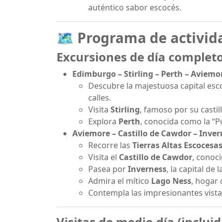
auténtico sabor escocés.
🗺️ Programa de activid
Excursiones de día completo
Edimburgo – Stirling – Perth – Aviemo
Descubre la majestuosa capital esc
calles.
Visita
Stirling
, famoso por su castil
Explora
Perth
, conocida como la “Pu
Aviemore – Castillo de Cawdor – Inver
Recorre las
Tierras Altas Escocesa
Visita el
Castillo de Cawdor
, conoc
Pasea por
Inverness
, la capital de 
Admira el mítico
Lago Ness
, hogar 
Contempla las impresionantes vist
Visitas de medio día (incluid