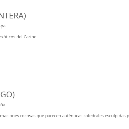
ENTERA)
opa.
xóticos del Caribe.
UGO)
aña.
maciones rocosas que parecen auténticas catedrales esculpidas p