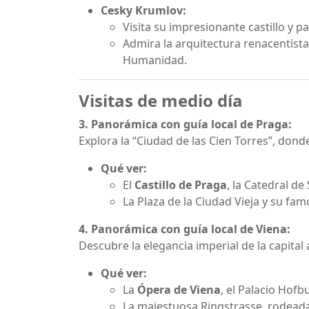
Cesky Krumlov:
Visita su impresionante castillo y p
Admira la arquitectura renacentista
Humanidad.
Visitas de medio día
3. Panorámica con guía local de Praga:
Explora la “Ciudad de las Cien Torres”, dond
Qué ver:
El
Castillo de Praga
, la Catedral de
La Plaza de la Ciudad Vieja y su fa
4. Panorámica con guía local de Viena:
Descubre la elegancia imperial de la capital 
Qué ver:
La
Ópera de Viena
, el Palacio Hofb
La majestuosa Ringstrasse, rodeada 