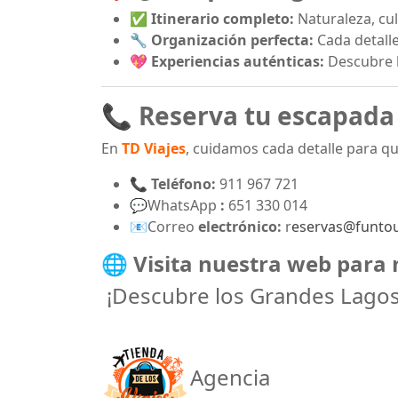
✅ Itinerario completo:
Naturaleza, cult
🔧 Organización perfecta:
Cada detalle
💖 Experiencias auténticas:
Descubre l
📞 Reserva tu escapada 
En
TD Viajes
, cuidamos cada detalle para que
📞
Teléfono:
911 967 721
💬WhatsApp
:
651 330 014
📧Correo
electrónico:
r
eservas@funto
🌐 Visita nuestra web para 
¡Descubre los Grandes Lagos
Agencia