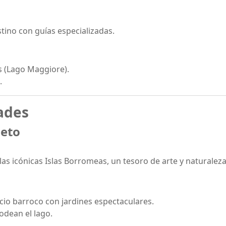
stino con guías especializadas.
s (Lago Maggiore).
.
ades
leto
 las icónicas Islas Borromeas, un tesoro de arte y naturaleza
acio barroco con jardines espectaculares.
odean el lago.