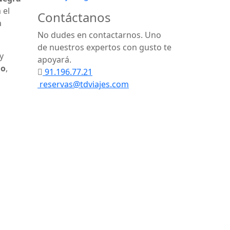
 el
Contáctanos
a
No dudes en contactarnos. Uno
de nuestros expertos con gusto te
y
apoyará.
go
,
91.196.77.21
reservas@tdviajes.com