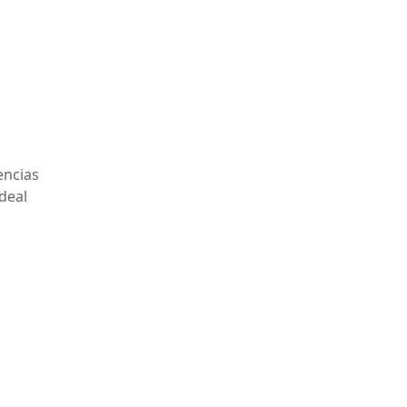
encias
deal