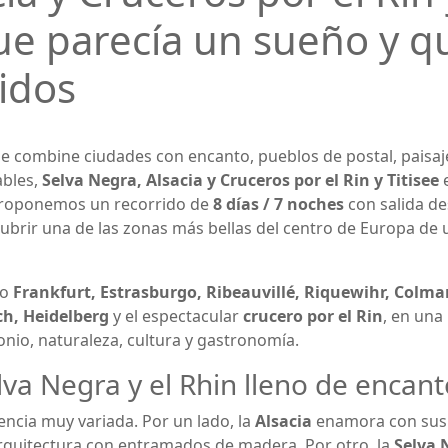
que parecía un sueño y q
tidos
ue combine ciudades con encanto, pueblos de postal, paisaj
ables,
Selva Negra, Alsacia y Cruceros por el Rin y Titisee
e
roponemos un recorrido de
8 días / 7 noches
con salida d
brir una de las zonas más bellas del centro de Europa de 
mo
Frankfurt, Estrasburgo, Ribeauvillé, Riquewihr, Colmar
ch, Heidelberg
y el espectacular
crucero por el Rin
, en una
nio, naturaleza, cultura y gastronomía.
elva Negra y el Rhin lleno de encan
encia muy variada. Por un lado, la
Alsacia
enamora con sus
 arquitectura con entramados de madera. Por otro, la
Selva 