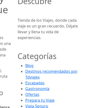
Descubre
ue
Tienda de los Viajes, donde cada
viaje es un gran recuerdo. Déjate
llevar y llena tu vida de
es
experiencias.
s una
esde
Categorías
una
Blog
,
Destinos recomendados por
 ruta
Tdviajes
Escapadas
Gastronomía
to
Ofertas
Prepara tu Viaje
Viaja Seguro
Negra