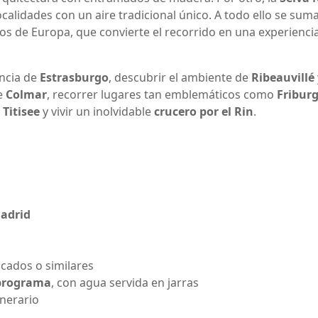
alidades con un aire tradicional único. A todo ello se suma
íos de Europa, que convierte el recorrido en una experienci
ancia de
Estrasburgo
, descubrir el ambiente de
Ribeauvillé
de
Colmar
, recorrer lugares tan emblemáticos como
Fribur
 Titisee
y vivir un inolvidable
crucero por el Rin
.
Madrid
icados o similares
programa
, con agua servida en jarras
inerario