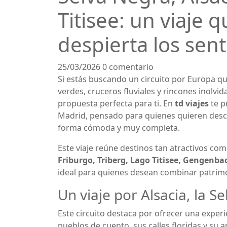
Titisee: un viaje 
despierta los sen
25/03/2026
0 comentario
Si estás buscando un circuito por Europa q
verdes, cruceros fluviales y rincones inolvid
propuesta perfecta para ti. En
td viajes
te p
Madrid, pensado para quienes quieren descu
forma cómoda y muy completa.
Este viaje reúne destinos tan atractivos co
Friburgo, Triberg, Lago Titisee, Gengenba
ideal para quienes desean combinar patrimo
Un viaje por Alsacia, la S
Este circuito destaca por ofrecer una experi
pueblos de cuento, sus calles floridas y su