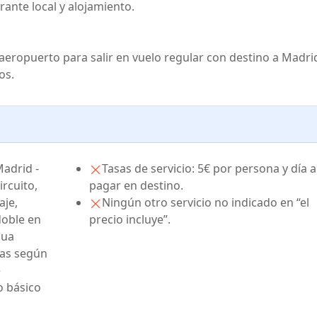
rante local y alojamiento.
 aeropuerto para salir en vuelo regular con destino a Madri
os.
Madrid -
Tasas de servicio: 5€ por persona y día a
ircuito,
pagar en destino.
aje,
Ningún otro servicio no indicado en “el
doble en
precio incluye”.
gua
adas según
e
o básico