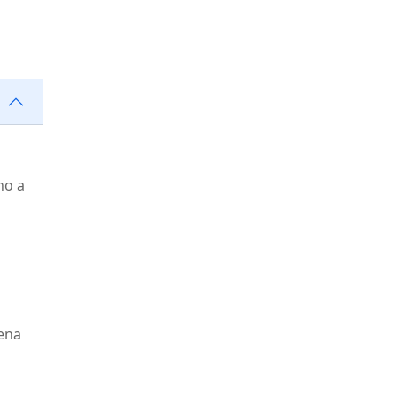
no a
Cena