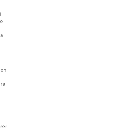
l
lo
za
con
bra
laza