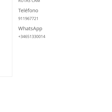
RUTAS CAM
Teléfono
911967721
WhatsApp
+34651330014