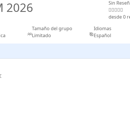
M 2026
Sin Reseñ
desde 0 r
Tamaño del grupo
Idiomas
ica
Limitado
Español
€