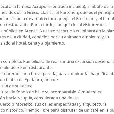
ocal a la famosa Acrópolis (entrada incluida), símbolo de la
cidos de la Grecia Clásica, el Partenón, que es el principa
mejor símbolo de arquitectura griega, el Erecteion y el temp
n restaurante. Por la tarde, con guía local visitaremos el
a pública en Atenas. Nuestro recorrido culminará en la pla
tes de la ciudad, conocida por su animado ambiente y su
lado al hotel, cena y alojamiento.
n completa. Posibilidad de realizar una excursión opcional 
con almuerzo en restaurante.
fectuaremos una breve parada, para admirar la magnífica o
guo teatro de Epidauro, uno de
isita de su teatro
atural de fondo de belleza incomparable. Almuerzo en
ción hacia Nauplia, considerada una de las
uerto pintoresco, sus calles empedradas y arquitectura
sco histórico. Tiempo libre para disfrutar de un café en la p