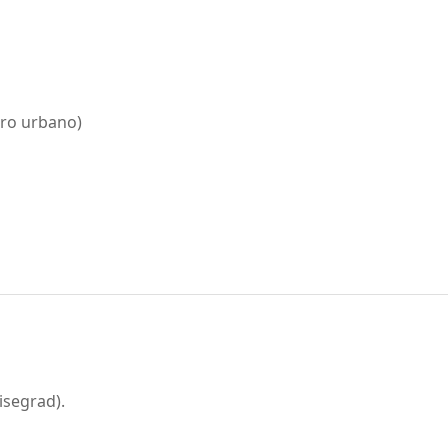
tro urbano)
isegrad).