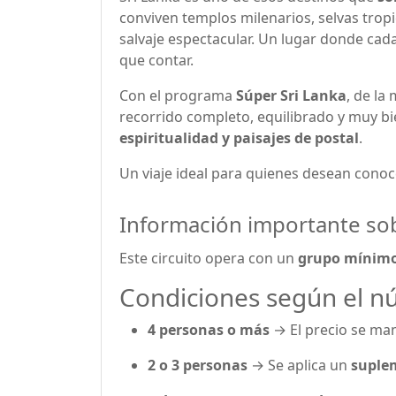
conviven templos milenarios, selvas tropi
salvaje espectacular. Un lugar donde cada 
que contar.
Con el programa
Súper Sri Lanka
, de la
recorrido completo, equilibrado y muy 
espiritualidad y paisajes de postal
.
Un viaje ideal para quienes desean cono
Información importante sob
Este circuito opera con un
grupo mínimo 
Condiciones según el n
4 personas o más
→ El precio se ma
2 o 3 personas
→ Se aplica un
suplem