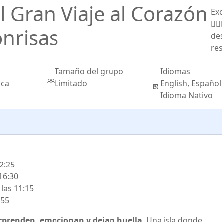
l Gran Viaje al Corazón
Ex
onrisas
de
re
Tamaño del grupo
Idiomas
ica
Limitado
English, Español
Idioma Nativo
2:25
16:30
las 11:15
:55
rprenden, emocionan y dejan huella
. Una isla donde