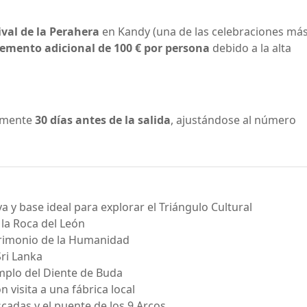
ival de la Perahera
en Kandy (una de las celebraciones má
emento adicional de 100 € por persona
debido a la alta
damente
30 días antes de la salida
, ajustándose al número
y base ideal para explorar el Triángulo Cultural
 la Roca del León
trimonio de la Humanidad
ri Lanka
mplo del Diente de Buda
 visita a una fábrica local
cadas y el puente de los 9 Arcos