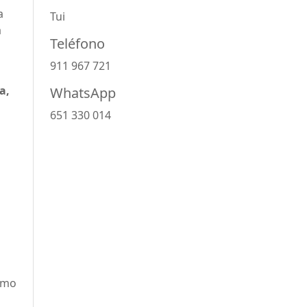
a
Tui
a
Teléfono
911 967 721
a,
WhatsApp
651 330 014
imo