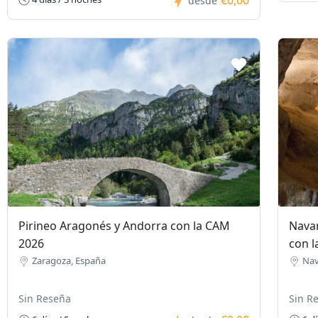
€0,00
desde
Pirineo Aragonés y Andorra con la CAM
Navar
2026
con 
Zaragoza, España
Nav
Sin Reseña
Sin R