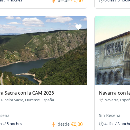
€0,00
as / 4 noches
6 días / 5 noch
desde
ra Sacra con la CAM 2026
Navarra con l
 Ribeira Sacra, Ourense, España
Navarra, Espa
eseña
Sin Reseña
€0,00
as / 5 noches
4 días / 3 noch
desde