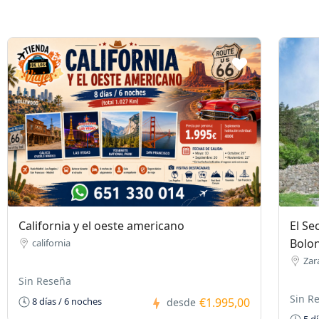
California y el oeste americano
El Se
Bolo
california
Zar
Sin Reseña
Sin R
€1.995,00
8 días / 6 noches
desde