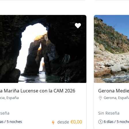
ia Mariña Lucense con la CAM 2026
Gerona Medie
icia, España
Gerona, Españ
eseña
Sin Reseña
€0,00
as / 5 noches
6 días / 5 noch
desde