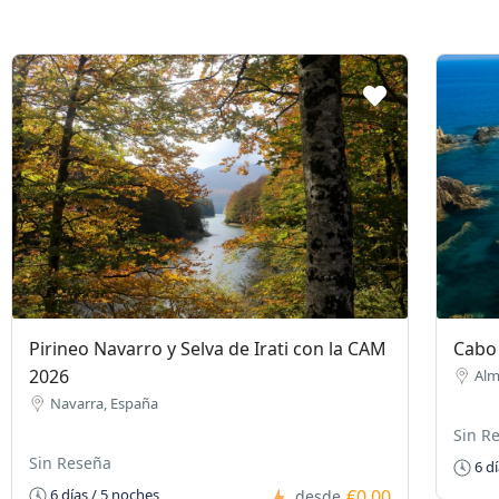
Pirineo Navarro y Selva de Irati con la CAM
Cabo 
2026
Alm
Navarra, España
Sin R
Sin Reseña
6 dí
€0,00
6 días / 5 noches
desde