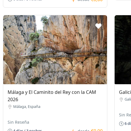
Málaga y El Caminito del Rey con la CAM
Galic
2026
Gal
Málaga, España
Sin R
Sin Reseña
6 dí
4 días / 3 noches