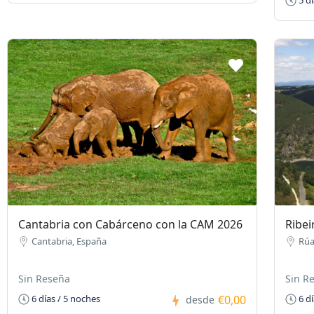
5 dí
Cantabria con Cabárceno con la CAM 2026
Ribei
Cantabria, España
Rúa
Sin Reseña
Sin R
€0,00
6 días / 5 noches
6 dí
desde