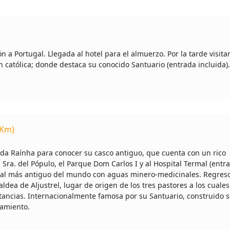
ón a Portugal. Llegada al hotel para el almuerzo. Por la tarde visit
n católica; donde destaca su conocido Santuario (entrada incluida)
 Km)
a Raínha para conocer su casco antiguo, que cuenta con un rico
 Sra. del Pópulo, el Parque Dom Carlos I y al Hospital Termal (entr
spital más antiguo del mundo con aguas minero-medicinales. Regreso
ldea de Aljustrel, lugar de origen de los tres pastores a los cuales
stancias. Internacionalmente famosa por su Santuario, construido s
jamiento.