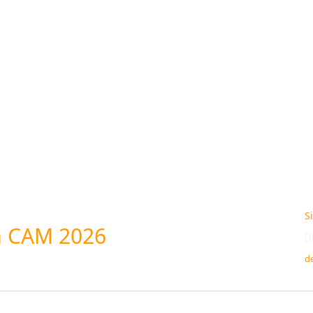
S
a CAM 2026
d