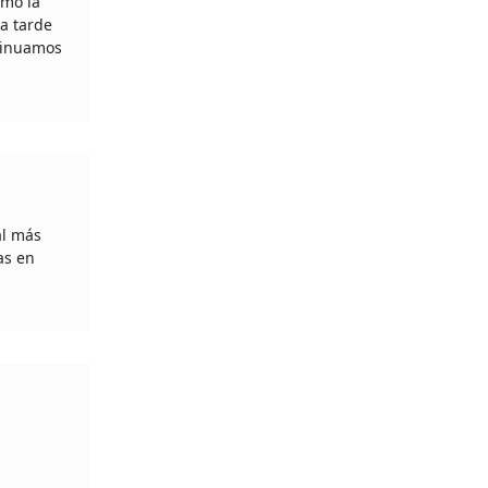
omo la
la tarde
ntinuamos
al más
as en