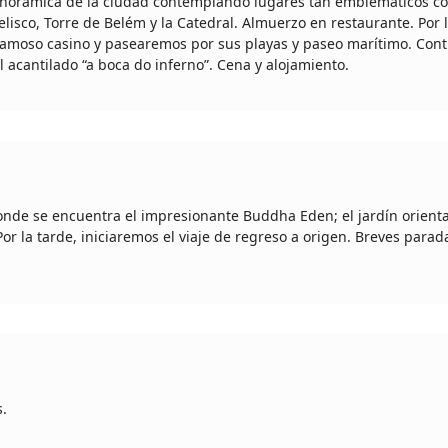
 panorámica de la ciudad contemplando lugares tan emblemáticos c
lisco, Torre de Belém y la Catedral. Almuerzo en restaurante. Por 
u famoso casino y pasearemos por sus playas y paseo marítimo. Co
l acantilado “a boca do inferno”. Cena y alojamiento.
donde se encuentra el impresionante Buddha Eden; el jardín orient
or la tarde, iniciaremos el viaje de regreso a origen. Breves parad
s.