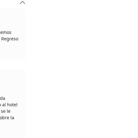
aremos
. Regreso
ada
 al hotel
 se le
obre la